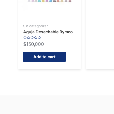
Sin categorizar
Aguja Desechable Rymco
Rated
$
150,000
0
out
of
5
Add to cart