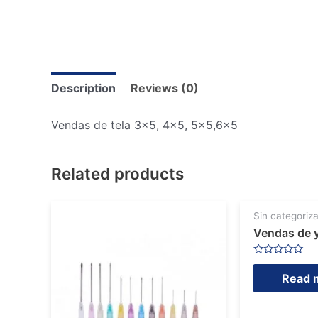
Description
Reviews (0)
Vendas de tela 3×5, 4×5, 5×5,6×5
Related products
Sin categoriza
Vendas de 
Rated
0
Read 
out
of
5