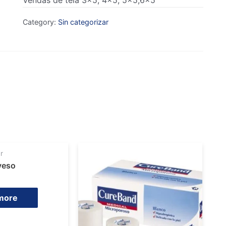
Vendas de tela 3×5, 4×5, 5×5,6×5
Category:
Sin categorizar
r
yeso
more