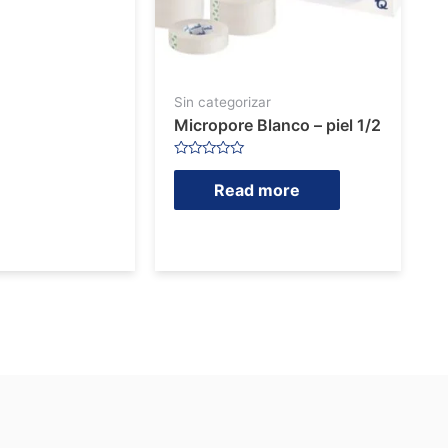
Sin categorizar
Micropore Blanco – piel 1/2
Rated
0
Read more
out
of
5