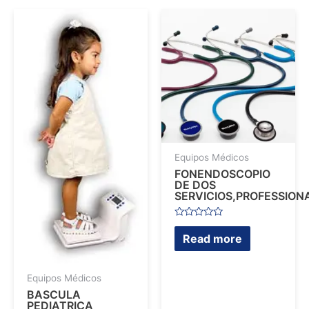
Equipos Médicos
FONENDOSCOPIO
DE DOS
SERVICIOS,PROFESSION
Rated
0
Read more
out
of
5
Equipos Médicos
BASCULA
PEDIATRICA