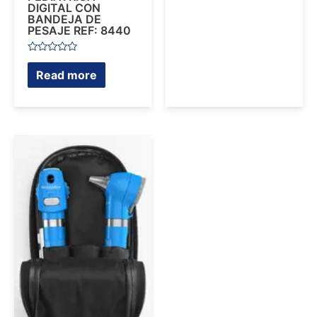
DIGITAL CON
BANDEJA DE
PESAJE REF: 8440
Rated
0
Read more
out
of
5