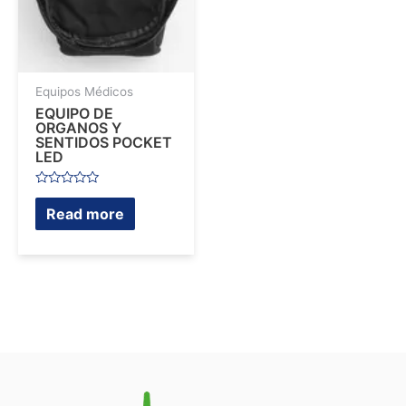
Equipos Médicos
EQUIPO DE
ORGANOS Y
SENTIDOS POCKET
LED
Rated
0
Read more
out
of
5