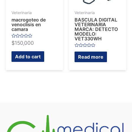
Veterinaria
Veterinaria
macrogoteo de
BASCULA DIGITAL
venoclisis en
VETERINARIA
camara
MARCA: DETECTO
MODELO:
VET330WH
Rated
$
150,000
0
out
Rated
of
0
Add to cart
Read more
5
out
of
5