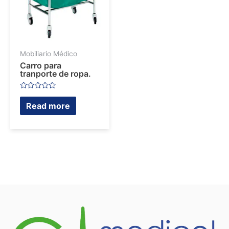
Mobiliario Médico
Carro para
tranporte de ropa.
Rated
0
Read more
out
of
5