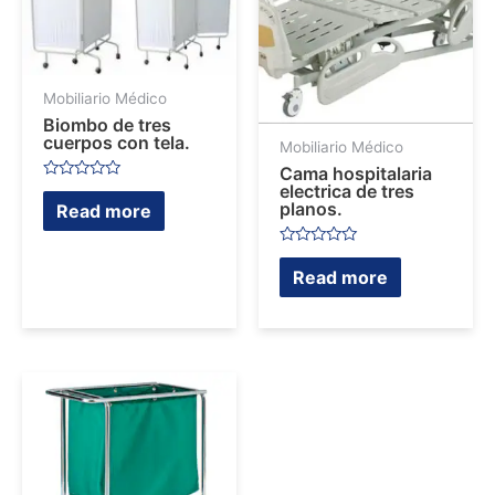
Mobiliario Médico
Biombo de tres
cuerpos con tela.
Mobiliario Médico
Cama hospitalaria
electrica de tres
Rated
0
planos.
Read more
out
of
5
Rated
0
Read more
out
of
5