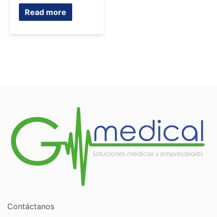
Rated
0
Read more
out
of
5
Contáctanos